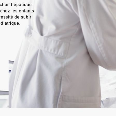
ection hépatique
 chez les enfants
cessité de subir
diatrique.